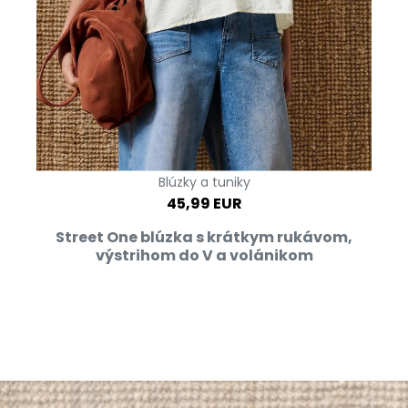
Blúzky a tuniky
45,99 EUR
Street One blúzka s krátkym rukávom,
výstrihom do V a volánikom