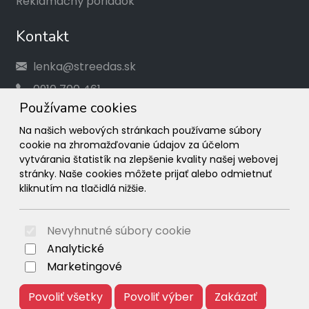
Reklamačný poriadok
Kontakt
lenka@streedas.sk
0910 700 461
Používame cookies
Social
Na našich webových stránkach používame súbory
cookie na zhromažďovanie údajov za účelom
Facebook
vytvárania štatistík na zlepšenie kvality našej webovej
stránky. Naše cookies môžete prijať alebo odmietnuť
Instagram
kliknutím na tlačidlá nižšie.
© 2026 Arrabella s.r.o., mayabella s.r.o., Všetky práva
vyhradené.
Nevyhnutné súbory cookie
Analytické
Marketingové
Povoliť všetky
Povoliť výber
Zakázať
Hosting:
- Web: