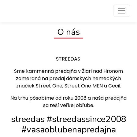
Preskočiť na obsah
Preskočiť na hlavné menu
O nás
STREEDAS
Sme kammenná predajňa v Žiari nad Hronom
zameraná na predaj dámskych nemeckých
značiek Street One, Street One MEN a Cecil.
Na trhu pôsobíme od roku 2008 a naša predajňa
sa teší veľkej obľube.
streedas #streedassince2008
#vasaoblubenapredajna