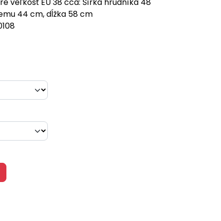
e veľkosť EU 38 cca: Šírka hrudníka 48
lemu 44 cm, dĺžka 58 cm
0108