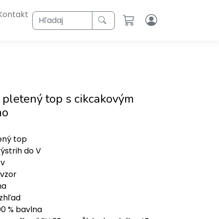
Kontakt
Hľadaj
 pletený top s cikcakovým
mo
ený top
ýstrih do V
ov
vzor
na
zhľad
100 % bavlna