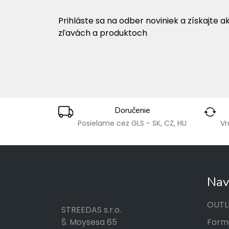
Prihláste sa na odber noviniek a získajte a
zľavách a produktoch
Doručenie
Posielame cez GLS - SK, CZ, HU
Vr
Nav
OUTL
STREEDAS s.r.o.
Formu
Š. Moysesa 65