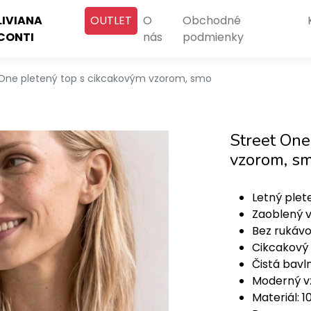
LIVIANA
OUTLET
O
Obchodné
CONTI
nás
podmienky
 One pletený top s cikcakovým vzorom, smo
Street One
vzorom, s
Letný plet
Zaoblený v
Bez rukáv
Cikcakový 
Čistá bavl
Moderný v
Materiál: 