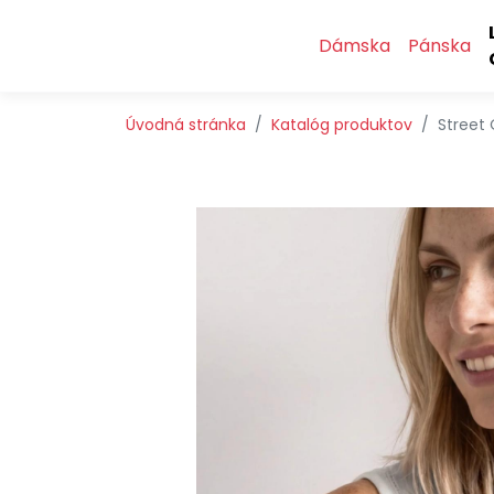
Preskočiť na obsah
Preskočiť na hlavné menu
Dámska
Pánska
Úvodná stránka
Katalóg produktov
Street