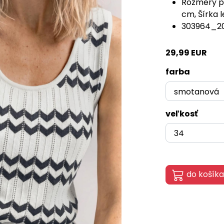
Rozmery pr
cm, Šírka 
303964_2
29,99 EUR
farba
veľkosť
do košíka