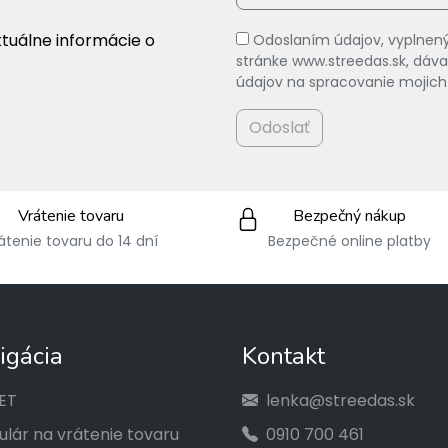
ktuálne informácie o
Odoslaním údajov, vyplnený
stránke www.streedas.sk, dá
údajov na spracovanie mojich
Odoslať
Vrátenie tovaru
Bezpečný nákup
átenie tovaru do 14 dní
Bezpečné online platby
igácia
Kontakt
ET
lenka@streedas.sk
lár na vrátenie tovaru
0910 700 461