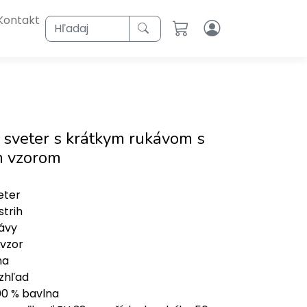
Kontakt
Hľadaj
 sveter s krátkym rukávom s
m vzorom
eter
strih
ávy
vzor
na
zhľad
100 % bavlna