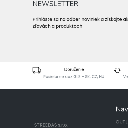
NEWSLETTER
Prihláste sa na odber noviniek a získajte a
zľavách a produktoch
Doručenie
Posielame cez GLS - SK, CZ, HU
Vr
Nav
OUTL
STREEDAS s.r.o.