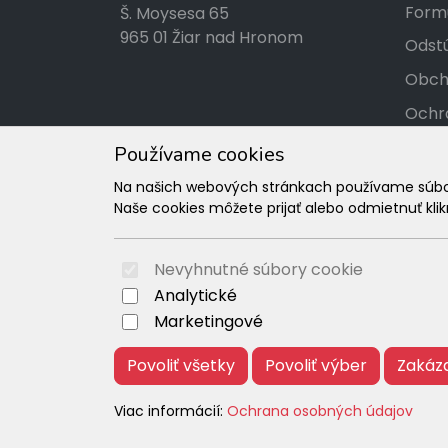
Formu
Š. Moysesa 65
965 01 Žiar nad Hronom
Odstú
Obch
Ochr
Kont
Používame cookies
Tabuľ
Na našich webových stránkach používame súbory
Naše cookies môžete prijať alebo odmietnuť klikn
Rekl
Nevyhnutné súbory cookie
Analytické
Marketingové
Povoliť všetky
Povoliť výber
Zakáz
Viac informácií:
Ochrana osobných údajov