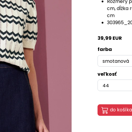
Rozmery pr
cm, dĺžka 
cm
303965_2
39,99 EUR
farba
veľkosť
do košíka