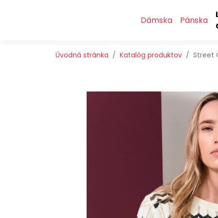
Preskočiť na obsah
Preskočiť na hlavné menu
Dámska
Pánska
Úvodná stránka
Katalóg produktov
Street