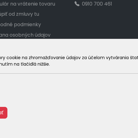
lár na vrátenie tovaru
0910 700 461
piť od zmluvy tu
odné podmienky
ana osobných údajov
akt
ka veľkostí
 cookie na zhromažďovanie údajov za účelom vytvárania štatist
utím na tlačidlá nižšie.
amačný poriadok
© 2026 Arrabella s.r.o., mayabella s.r.o., Všetky práva vyhradené
Hosting:
- Web:
ať