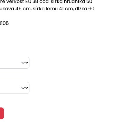
e veľkosť EU 38 cca: šírka hrudníka 50
rukáva 45 cm, šírka lemu 41 cm, dĺžka 60
0108