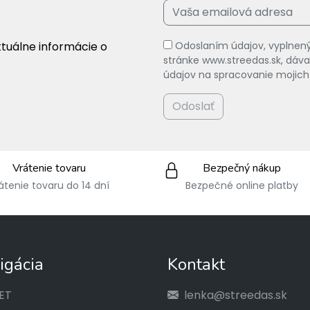
ktuálne informácie o
Odoslaním údajov, vyplnený
stránke www.streedas.sk, dá
údajov na spracovanie mojich
Odoslať
Vrátenie tovaru
Bezpečný nákup
átenie tovaru do 14 dní
Bezpečné online platby
igácia
Kontakt
ET
lenka@streedas.sk