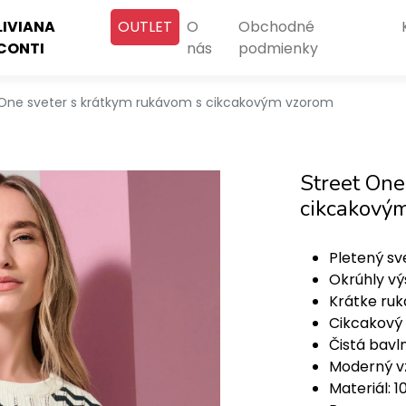
LIVIANA
OUTLET
O
Obchodné
CONTI
nás
podmienky
 One sveter s krátkym rukávom s cikcakovým vzorom
Street One
cikcakový
Pletený sv
Okrúhly vý
Krátke ruk
Cikcakový 
Čistá bavl
Moderný v
Materiál: 