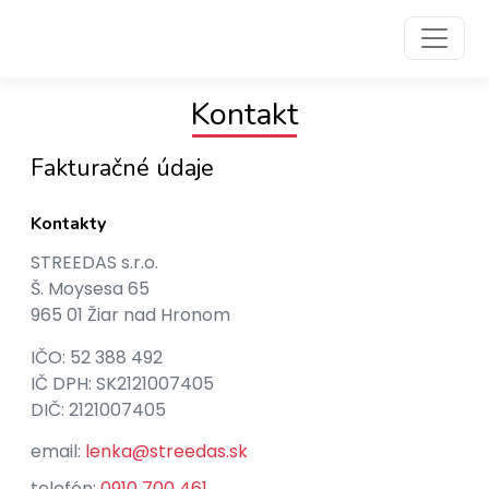
Preskočiť na obsah
Preskočiť na hlavné menu
Kontakt
Fakturačné údaje
Kontakty
STREEDAS s.r.o.
Š. Moysesa 65
965 01 Žiar nad Hronom
IČO: 52 388 492
IČ DPH: SK2121007405
DIČ: 2121007405
email:
lenka@streedas.sk
telefón:
0910 700 461