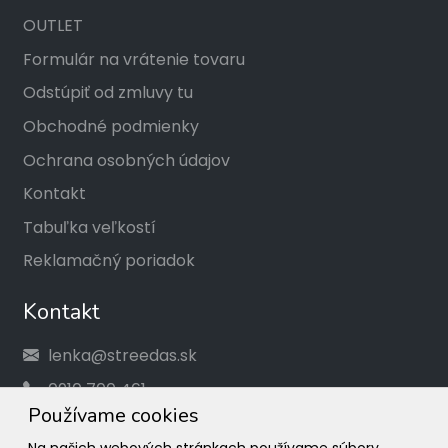
OUTLET
Formulár na vrátenie tovaru
Odstúpiť od zmluvy tu
Obchodné podmienky
Ochrana osobných údajov
Kontakt
Tabuľka veľkostí
Reklamačný poriadok
Kontakt
lenka@streedas.sk
0910 700 461
Používame cookies
Social
Na našich webových stránkach používame súbory