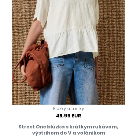
Blúzky a tuniky
45,99 EUR
Street One blúzka s krátkym rukávom,
výstrihom do V a volánikom