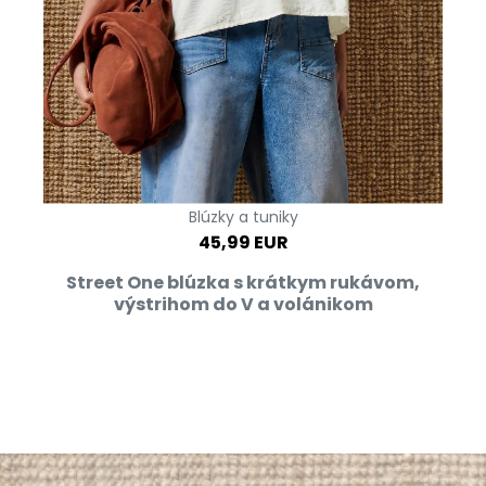
Blúzky a tuniky
45,99 EUR
Street One blúzka s krátkym rukávom,
výstrihom do V a volánikom