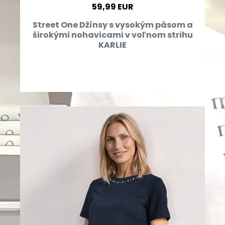
59,99 EUR
Street One Džínsy s vysokým pásom a
širokými nohavicami v voľnom strihu
KARLIE