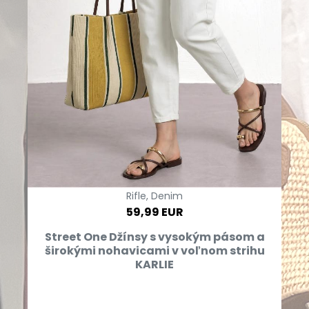
Rifle, Denim
59,99 EUR
Street One Džínsy s vysokým pásom a
širokými nohavicami v voľnom strihu
KARLIE