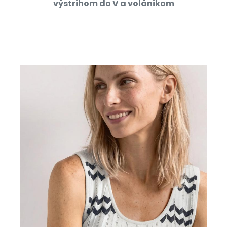
výstrihom do V a volánikom