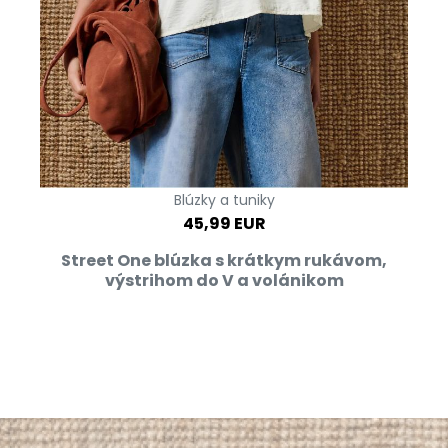
Blúzky a tuniky
45,99 EUR
Street One blúzka s krátkym rukávom,
výstrihom do V a volánikom