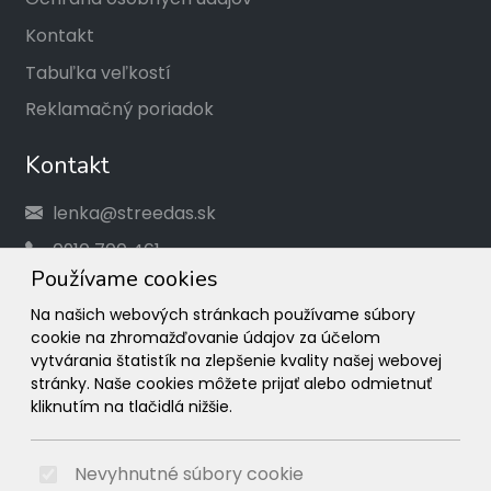
Kontakt
Tabuľka veľkostí
Reklamačný poriadok
Kontakt
lenka@streedas.sk
0910 700 461
Používame cookies
Social
Na našich webových stránkach používame súbory
cookie na zhromažďovanie údajov za účelom
Facebook
vytvárania štatistík na zlepšenie kvality našej webovej
stránky. Naše cookies môžete prijať alebo odmietnuť
Instagram
kliknutím na tlačidlá nižšie.
© 2026 Arrabella s.r.o., mayabella s.r.o., Všetky práva
vyhradené.
Nevyhnutné súbory cookie