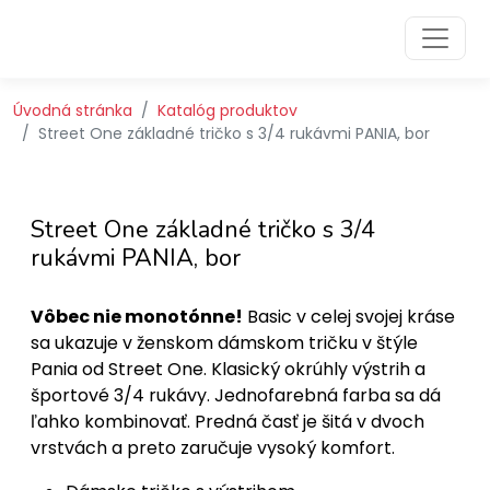
Preskočiť na obsah
Preskočiť na hlavné menu
Úvodná stránka
Katalóg produktov
Street One základné tričko s 3/4 rukávmi PANIA, bor
Street One základné tričko s 3/4
rukávmi PANIA, bor
Vôbec nie monotónne!
Basic v celej svojej kráse
sa ukazuje v ženskom dámskom tričku v štýle
Pania od Street One. Klasický okrúhly výstrih a
športové 3/4 rukávy. Jednofarebná farba sa dá
ľahko kombinovať. Predná časť je šitá v dvoch
vrstvách a preto zaručuje vysoký komfort.