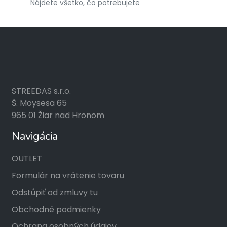
Nájdete všetko, čo potrebujete
STREEDAS s.r.o.
Š. Moysesa 65
965 01 Žiar nad Hronom
Navigácia
OUTLET
Formulár na vrátenie tovaru
Odstúpiť od zmluvy tu
Obchodné podmienky
Ochrana osobných údajov