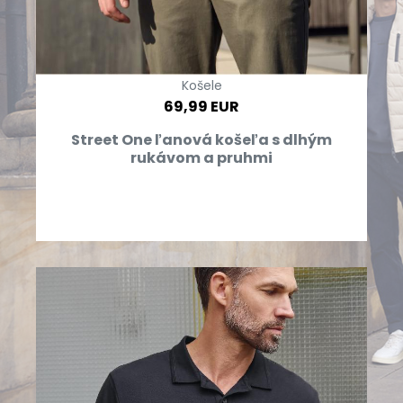
Košele
69,99 EUR
Street One ľanová košeľa s dlhým
rukávom a pruhmi