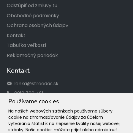
Odstúpiť od zmluvy tu
Obchodné podmienky
Ochrana osobných údajov
Kontakt
Tabuľka veľkostí
Reklamačný poriadok
Kontakt
lenka@streedas.sk
0910 700 461
Používame cookies
Social
Na našich webových stránkach používame súbory
cookie na zhromažďovanie údajov za účelom
Facebook
vytvárania štatistík na zlepšenie kvality našej webovej
stránky. Naše cookies môžete prijať alebo odmietnuť
Instagram