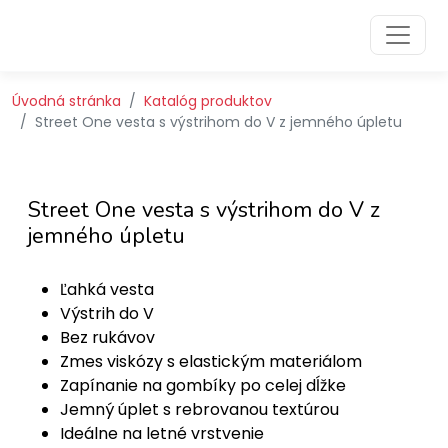
Preskočiť na obsah
Preskočiť na hlavné menu
Úvodná stránka
Katalóg produktov
Street One vesta s výstrihom do V z jemného úpletu
Street One vesta s výstrihom do V z
jemného úpletu
Ľahká vesta
Výstrih do V
Bez rukávov
Zmes viskózy s elastickým materiálom
Zapínanie na gombíky po celej dĺžke
Jemný úplet s rebrovanou textúrou
Ideálne na letné vrstvenie