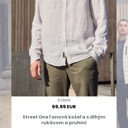
Košele
69,99 EUR
Street One ľanová košeľa s dlhým
rukávom a pruhmi