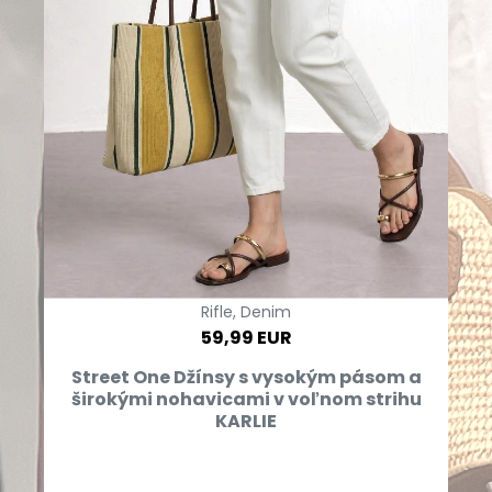
Rifle, Denim
59,99 EUR
Street One Džínsy s vysokým pásom a
širokými nohavicami v voľnom strihu
KARLIE