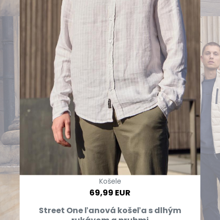
Košele
69,99 EUR
Street One ľanová košeľa s dlhým