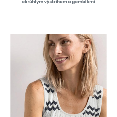
okrúhlym výstrihom a gombíkmi