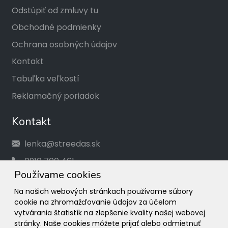
Odstúpiť od zmluvy tu
Obchodné podmienky
Ochrana osobných údajov
Kontakt
Tabuľka veľkostí
Reklamačný poriadok
Kontakt
lenka@streedas.sk
0910 700 461
Používame cookies
Social
Na našich webových stránkach používame súbory
cookie na zhromažďovanie údajov za účelom
Facebook
vytvárania štatistík na zlepšenie kvality našej webovej
stránky. Naše cookies môžete prijať alebo odmietnuť
Instagram