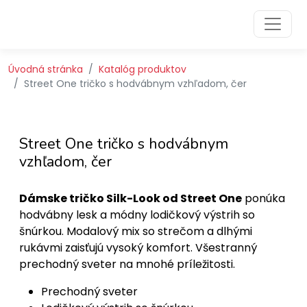
Preskočiť na obsah
Preskočiť na hlavné menu
Úvodná stránka
Katalóg produktov
Street One tričko s hodvábnym vzhľadom, čer
Street One tričko s hodvábnym
vzhľadom, čer
Dámske tričko Silk-Look od Street One
ponúka
hodvábny lesk a módny lodičkový výstrih so
šnúrkou. Modalový mix so strečom a dlhými
rukávmi zaisťujú vysoký komfort. Všestranný
prechodný sveter na mnohé príležitosti.
Prechodný sveter