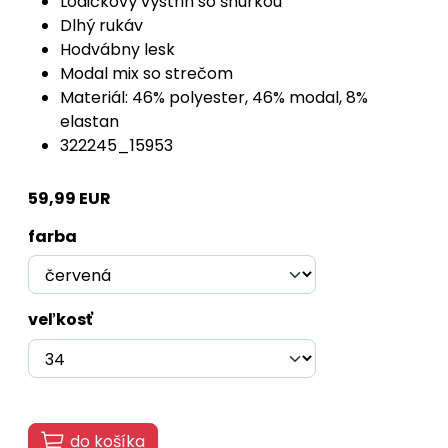
Lodičkový výstrih so šnúrkou
Dlhý rukáv
Hodvábny lesk
Modal mix so strečom
Materiál: 46% polyester, 46% modal, 8%
elastan
322245_15953
59,99 EUR
farba
veľkosť
do košíka