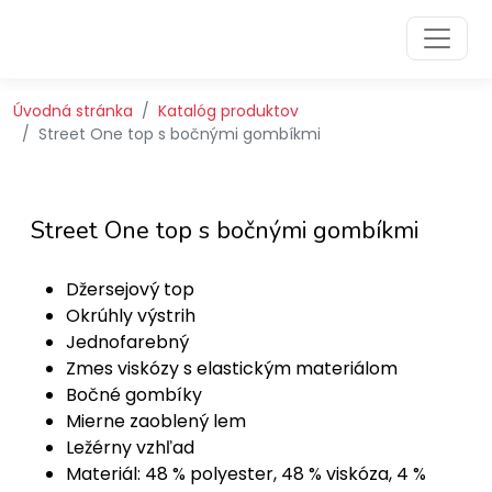
Preskočiť na obsah
Preskočiť na hlavné menu
Úvodná stránka
Katalóg produktov
Street One top s bočnými gombíkmi
Street One top s bočnými gombíkmi
Džersejový top
Okrúhly výstrih
Jednofarebný
Zmes viskózy s elastickým materiálom
Bočné gombíky
Mierne zaoblený lem
Ležérny vzhľad
Materiál: 48 % polyester, 48 % viskóza, 4 %