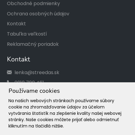
Obchodné podmienky
Ochrana osobných údajov
Kontakt
Tabuľka veľkostí
Reklamačný poriadok
Kontakt
lenka@streedas.sk
0910 700 461
Používame cookies
Social
Na našich webových stránkach používame súbory
cookie na zhromažďovanie údajov za účelom
Facebook
vytvárania štatistík na zlepšenie kvality našej webovej
stránky. Naše cookies môžete prijať alebo odmietnuť
Instagram
kliknutím na tlačidlá nižšie.