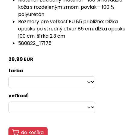
koža s rozdeleným zrnom, povlak - 100 %
polyuretán
Rozmery pre veľkosť EU 85 približne: Dĺžka
opasku po stredný otvor 85 cm, dĺžka opasku
100 cm, šírka 2,3 cm
580822_17175
29,99 EUR
farba
veľkosť
do košíka