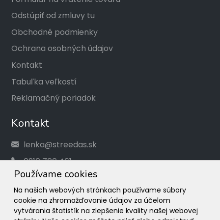
Odstúpiť od zmluvy tu
Obchodné podmienky
Ochrana osobných údajov
Kontakt
Tabuľka veľkostí
Reklamačný poriadok
Kontakt
lenka@streedas.sk
0910 700 461
Používame cookies
Social
Na našich webových stránkach používame súbory
cookie na zhromažďovanie údajov za účelom
Facebook
vytvárania štatistík na zlepšenie kvality našej webovej