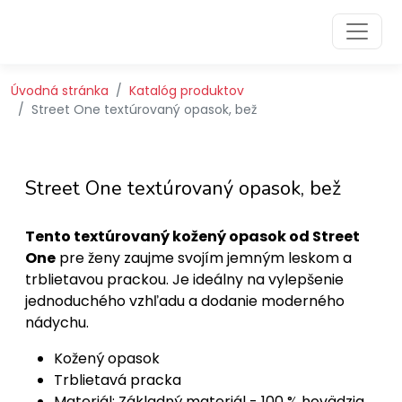
Preskočiť na obsah
Preskočiť na hlavné menu
Úvodná stránka
Katalóg produktov
Street One textúrovaný opasok, bež
Street One textúrovaný opasok, bež
Tento textúrovaný kožený opasok od Street
One
pre ženy zaujme svojím jemným leskom a
trblietavou prackou. Je ideálny na vylepšenie
jednoduchého vzhľadu a dodanie moderného
nádychu.
Kožený opasok
Trblietavá pracka
Materiál: Základný materiál - 100 % hovädzia