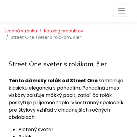
Preskočiť na obsah
Preskočiť na hlavné menu
Úvodná stránka
Katalóg produktov
Street One sveter s rolákom, čier
Street One sveter s rolákom, čier
Tento dámsky rolák od Street One
kombinuje
klasickú eleganciu s pohodlím. Pohodlná zmes
viskózy zaisťuje mäkký pocit, zatiaľ čo rolák
poskytuje príjemné teplo. Všestranný spoločník
pre štýlový vzhľad v chladnejších ročných
obdobiach.
Pletený sveter
Rolák