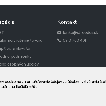
igácia
Kontakt
ET
lenka@streedas.sk
lár na vrátenie tovaru
0910 700 461
piť od zmluvy tu
odné podmienky
ana osobných údajov
akt
ka veľkostí
 cookie na zhromažďovanie údajov za účelom vytvárania štatist
utím na tlačidlá nižšie.
amačný poriadok
© 2026 Arrabella s.r.o., mayabella s.r.o., Všetky práva vyhradené