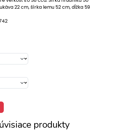
e veľkosť EU 38 cca: Šírka hrudníka 50
rukáva 22 cm, šírka lemu 52 cm, dĺžka 59
742
úvisiace produkty