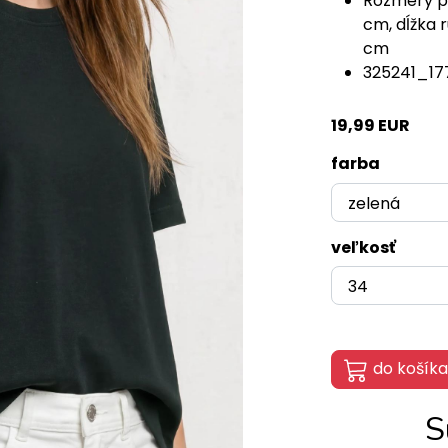
Rozmery pr
cm, dĺžka 
cm
325241_17
19,99 EUR
farba
veľkosť
do košíka
S