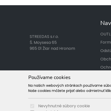
Nav
OUTL
STREEDAS s.r.o.
Formu
Š. Moysesa 65
965 01 Žiar nad Hronom
Odstú
Obch
Ochr
Kont
Používame cookies
Tabuľ
Na našich webových stránkach používame súbory
Naše cookies môžete prijať alebo odmietnuť klikn
Rekl
Nevyhnutné súbory cookie