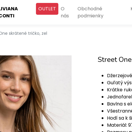
LIVIANA
OUTLET
O
Obchodné
CONTI
nás
podmienky
One skrátené tričko, zel
Street One 
Džerzejové
Guľatý výs
Krátke ruk
Jednofare
Bavlna s e
Všestrann
Hodí sa k 
Materiál: 9