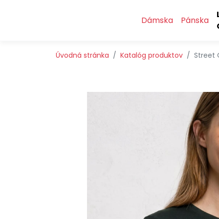
Preskočiť na obsah
Preskočiť na hlavné menu
Dámska
Pánska
Úvodná stránka
Katalóg produktov
Street 