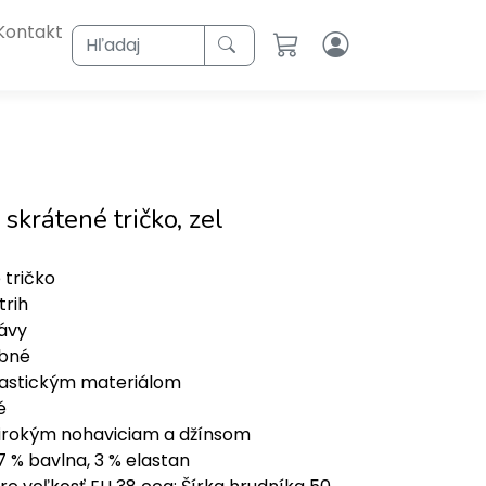
Kontakt
Hľadaj
skrátené tričko, zel
 tričko
trih
ávy
bné
lastickým materiálom
é
širokým nohaviciam a džínsom
7 % bavlna, 3 % elastan