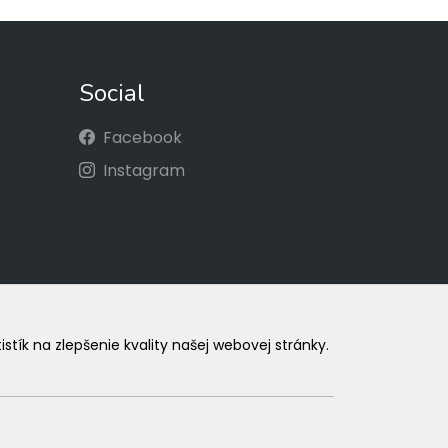
Social
Facebook
Instagram
ík na zlepšenie kvality našej webovej stránky.
.