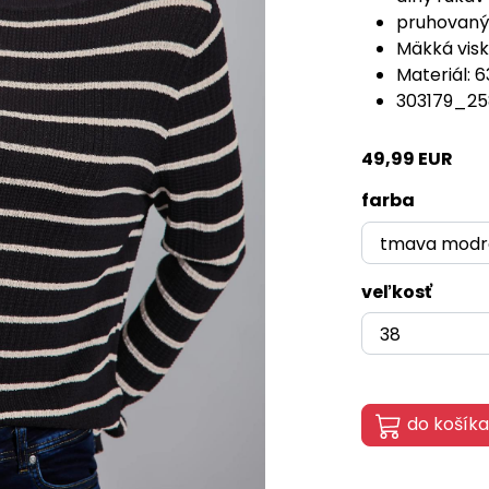
pruhovaný
Mäkká vis
Materiál: 
303179_25
49,99 EUR
farba
veľkosť
do košíka