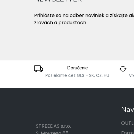
Prihláste sa na odber noviniek a získajte a
zľavách a produktoch
Doručenie
Posielame cez GLS - SK, CZ, HU
Vr
Nav
OUTL
STREEDAS s.r.o.
Formu
Š. Moysesa 65