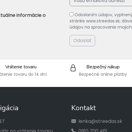
ktuálne informácie o
Odoslaním údajov, vyplnený
stránke www.streedas.sk, dá
údajov na spracovanie mojich
Odoslať
Vrátenie tovaru
Bezpečný nákup
átenie tovaru do 14 dní
Bezpečné online platby
igácia
Kontakt
ET
lenka@streedas.sk
lár na vrátenie tovaru
0910 700 461