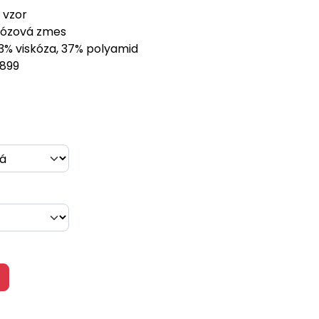
 vzor
kózová zmes
63% viskóza, 37% polyamid
899