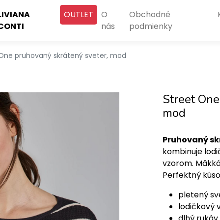
LIVIANA
OUTLET
O
Obchodné
CONTI
nás
podmienky
 One pruhovaný skrátený sveter, mod
Street One
mod
Pruhovaný skr
kombinuje lod
vzorom. Mäkká 
Perfektný kúsok
pletený sv
lodičkový v
dlhý rukáv