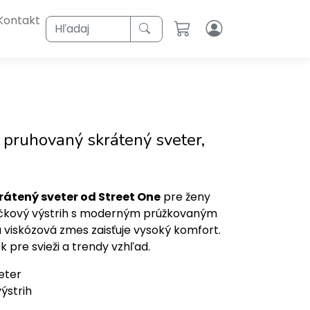
Kontakt
Hľadaj
 pruhovaný skrátený sveter,
átený sveter od Street One
pre ženy
ičkový výstrih s moderným prúžkovaným
viskózová zmes zaisťuje vysoký komfort.
 pre svieži a trendy vzhľad.
eter
ýstrih