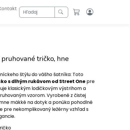
Kontakt
Hľadaj
 pruhované tričko, hne
íckeho štýlu do vášho šatníka: Toto
čko s dlhým rukávom od Street One
pre
uje klasickým lodičkovým výstrihom a
uhovaným vzorom. Vyrobené z čistej
íjemne mäkké na dotyk a ponúka pohodlné
ne pre nekomplikovaný ležérny vzhľad s
ancie.
ričko