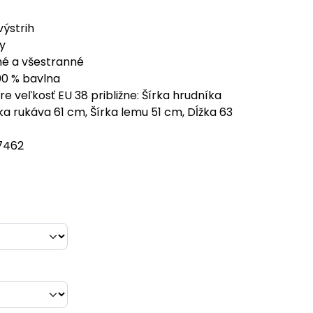
výstrih
y
é a všestranné
100 % bavlna
e veľkosť EU 38 približne: Šírka hrudníka
ka rukáva 61 cm, Šírka lemu 51 cm, Dĺžka 63
7462