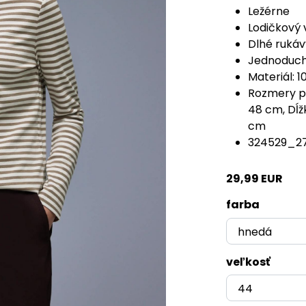
Ležérne
Lodičkový 
Dlhé rukáv
Jednoduch
Materiál: 
Rozmery pr
48 cm, Dĺž
cm
324529_2
29,99 EUR
farba
veľkosť