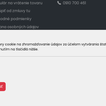
lár na vrátenie tovaru
0910 700 461
piť od zmluvy tu
odné podmienky
ana osobných údajov
akt
ka veľkostí
 cookie na zhromažďovanie údajov za účelom vytvárania štatist
utím na tlačidlá nižšie.
amačný poriadok
© 2026 Arrabella s.r.o., mayabella s.r.o., Všetky práva vyhradené
Hosting:
- Web:
ať