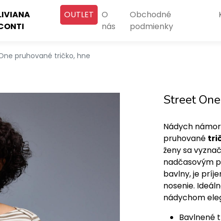
LIVIANA
OUTLET
O
Obchodné
CONTI
nás
podmienky
 One pruhované tričko, hne
Street One
Nádych námorn
pruhované
tri
ženy sa vyznač
nadčasovým pr
bavlny, je pr
nosenie. Ideál
nádychom eleg
Bavlnené t