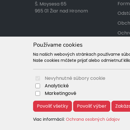
Formu
Š. Moysesa 65
965 01 Žiar nad Hronom
Odstú
Obch
Ochr
Kont
Používame cookies
Tabuľ
Na našich webových stránkach používame súbory
Naše cookies môžete prijať alebo odmietnuť klikn
Rekl
Nevyhnutné súbory cookie
Analytické
Marketingové
Povoliť všetky
Povoliť výber
Zakáz
Viac informácií:
Ochrana osobných údajov