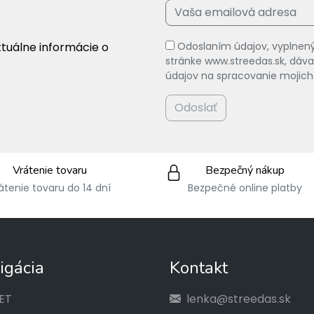
ktuálne informácie o
Odoslaním údajov, vyplnený
stránke www.streedas.sk, dá
údajov na spracovanie mojich
Odoslať
Vrátenie tovaru
Bezpečný nákup
átenie tovaru do 14 dní
Bezpečné online platby
igácia
Kontakt
ET
lenka@streedas.sk