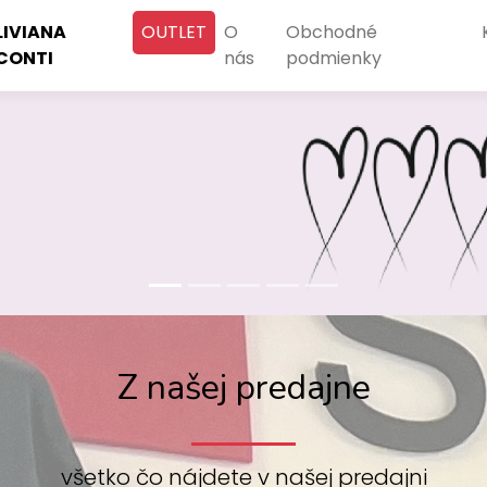
LIVIANA
OUTLET
O
Obchodné
CONTI
nás
podmienky
das.sk
Z našej predajne
všetko čo nájdete v našej predajni