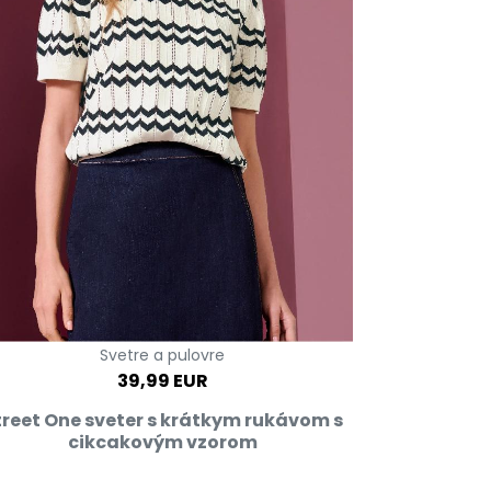
Svetre a pulovre
39,99 EUR
treet One sveter s krátkym rukávom s
cikcakovým vzorom