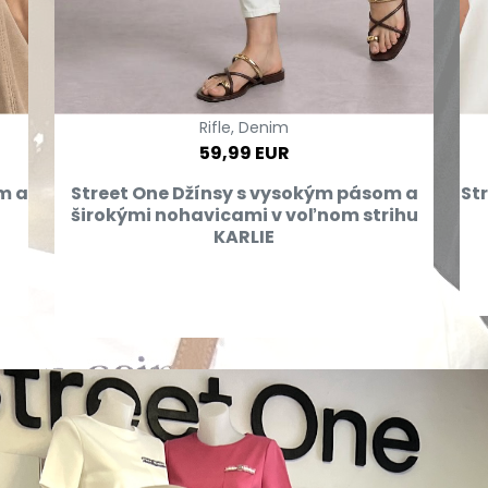
Rifle, Denim
59,99 EUR
m a
Street One Džínsy s vysokým pásom a
St
širokými nohavicami v voľnom strihu
KARLIE