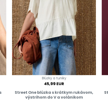
Blúzky a tuniky
45,99 EUR
s
Street One blúzka s krátkym rukávom,
S
výstrihom do V a volánikom