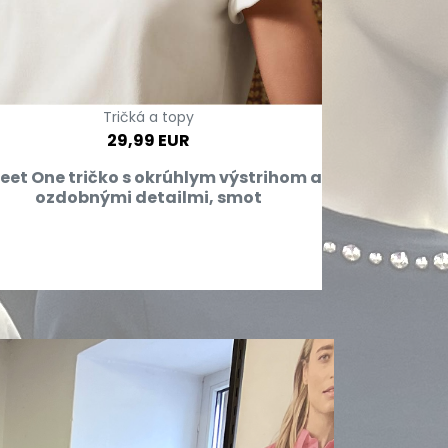
Tričká a topy
29,99 EUR
reet One tričko s okrúhlym výstrihom a
ozdobnými detailmi, smot