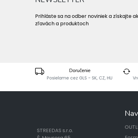
Prihláste sa na odber noviniek a získajte a
zľavách a produktoch
Doručenie
Posielame cez GLS - SK, CZ, HU
Vr
Nav
OUTL
STREEDAS s.r.o.
Formu
Š. Moysesa 65