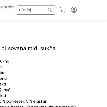
Kontakt
Hľadaj
 plisovaná midi sukňa
sukňa
ás
pás
bná
ýtka
ývavá
ľad
5 % polyester, 5 % elastan