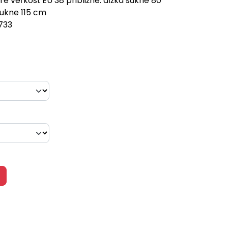
e veľkosť EU 38 približne: dĺžka sukne 80
sukne 115 cm
733