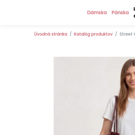
Preskočiť na obsah
Preskočiť na hlavné menu
Dámska
Pánska
Úvodná stránka
Katalóg produktov
Street