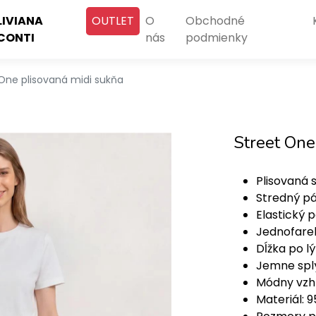
LIVIANA
OUTLET
O
Obchodné
CONTI
nás
podmienky
 One plisovaná midi sukňa
Street One
Plisovaná 
Stredný p
Elastický 
Jednofare
Dĺžka po l
Jemne spl
Módny vzh
Materiál: 9