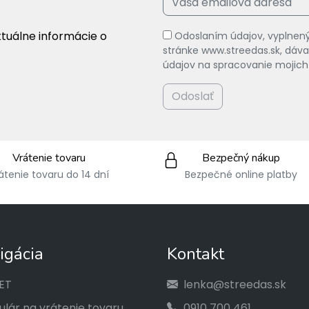
ktuálne informácie o
Odoslaním údajov, vyplnený
stránke www.streedas.sk, dá
údajov na spracovanie mojich
Odoslať
Vrátenie tovaru
Bezpečný nákup
átenie tovaru do 14 dní
Bezpečné online platby
igácia
Kontakt
ET
lenka@streedas.sk
lár na vrátenie tovaru
0910 700 461