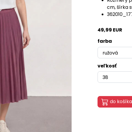
Rozmery pr
cm, šírka 
362010_17
49,99 EUR
farba
veľkosť
do košíka