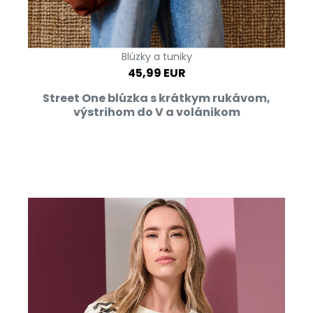
Blúzky a tuniky
45,99 EUR
Street One blúzka s krátkym rukávom,
výstrihom do V a volánikom