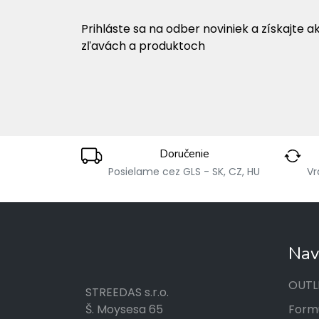
Prihláste sa na odber noviniek a získajte a
zľavách a produktoch
Doručenie
Posielame cez GLS - SK, CZ, HU
Vr
Nav
OUTL
STREEDAS s.r.o.
Formu
Š. Moysesa 65