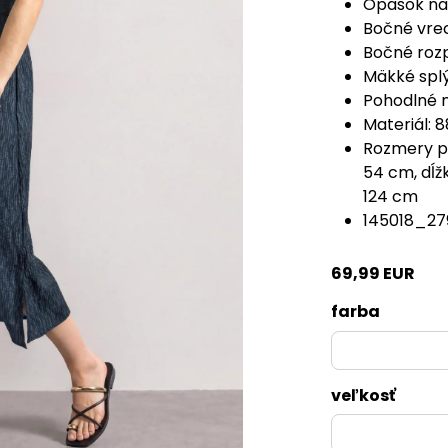
Opasok na 
Bočné vre
Bočné roz
Mäkké spl
Pohodlné 
Materiál: 8
Rozmery pr
54 cm, dĺž
124 cm
145018_27
69,99 EUR
farba
veľkosť