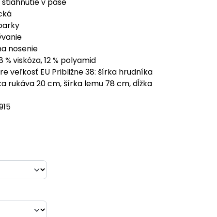
stiahnutie v páse
cká
parky
ývanie
na nosenie
8 % viskóza, 12 % polyamid
e veľkosť EU Približne 38: šírka hrudníka
ka rukáva 20 cm, šírka lemu 78 cm, dĺžka
915