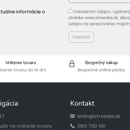
ktuálne informácie o
Odoslaním údajov, vyplnený
stránke www.streedas.sk, dá
údajov na spracovanie mojich
Odoslať
Vrátenie tovaru
Bezpečný nákup
átenie tovaru do 14 dní
Bezpečné online platby
igácia
Kontakt
ET
lenka@streedas.sk
lár na vrátenie tovaru
0910 700 461