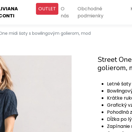
LIVIANA
OUTLET
O
Obchodné
CONTI
nás
podmienky
 One midi šaty s bowlingovým golierom, mod
Street One
golierom,
Letné šaty
Bowlingový
Krátke ruk
Grafický v
Pohodlná 
Dĺžka po l
Zapínanie