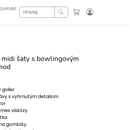
Kontakt
Hľadaj
 midi šaty s bowlingovým
 mod
 golier
ávy s vyhrnutým detailom
zor
zmes viskózy
ýtka
 na gombíky