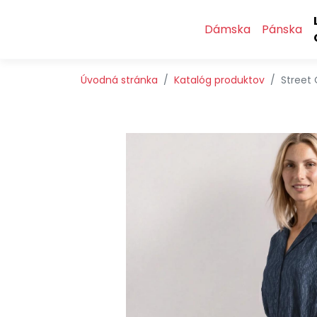
Preskočiť na obsah
Preskočiť na hlavné menu
Dámska
Pánska
Úvodná stránka
Katalóg produktov
Street