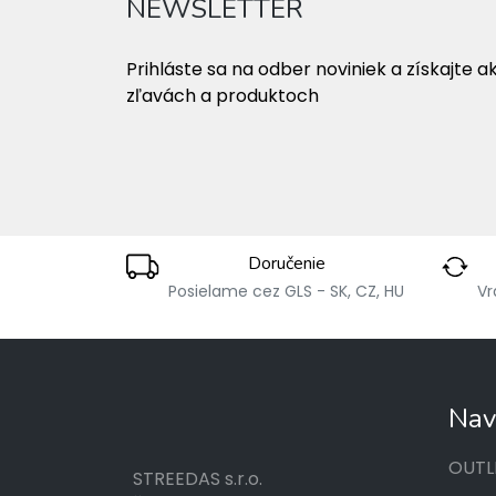
NEWSLETTER
Prihláste sa na odber noviniek a získajte a
zľavách a produktoch
Doručenie
Posielame cez GLS - SK, CZ, HU
Vr
Nav
OUTL
STREEDAS s.r.o.