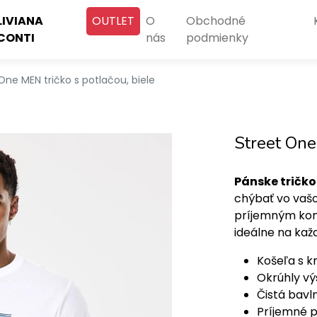
LIVIANA
OUTLET
O
Obchodné
CONTI
nás
podmienky
One MEN tričko s potlačou, biele
Street One
Pánske tričko
chýbať vo vaš
príjemným komf
ideálne na kaž
Košeľa s 
Okrúhly vý
Čistá bavl
Príjemné p