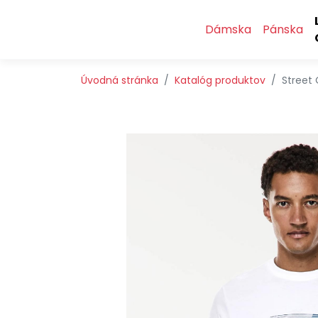
Preskočiť na obsah
Preskočiť na hlavné menu
Dámska
Pánska
Úvodná stránka
Katalóg produktov
Street 