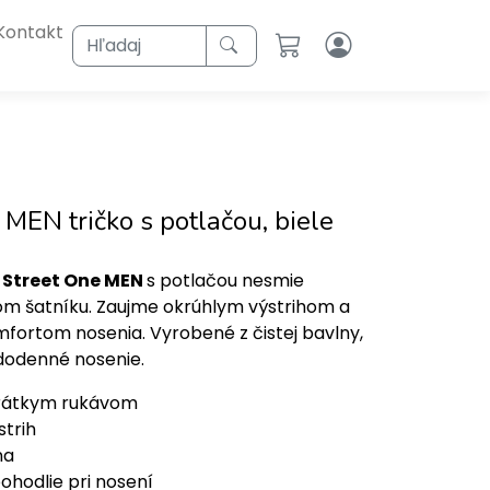
Kontakt
Hľadaj
 MEN tričko s potlačou, biele
 Street One MEN
s potlačou nesmie
om šatníku. Zaujme okrúhlym výstrihom a
ortom nosenia. Vyrobené z čistej bavlny,
dodenné nosenie.
krátkym rukávom
strih
na
ohodlie pri nosení