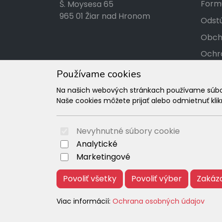
Formu
Š. Moysesa 65
965 01 Žiar nad Hronom
Odstú
Obch
Ochr
Kont
Používame cookies
Tabuľ
Na našich webových stránkach používame súbory
Naše cookies môžete prijať alebo odmietnuť klikn
Rekl
Nevyhnutné súbory cookie
Analytické
Marketingové
Povoliť všetky
Povoliť výber
Zakáz
Viac informácií:
Ochrana osobných údajov