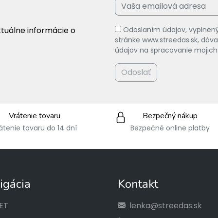
ktuálne informácie o
Odoslaním údajov, vyplnený
stránke www.streedas.sk, dá
údajov na spracovanie mojich
Odoslať
Vrátenie tovaru
Bezpečný nákup
átenie tovaru do 14 dní
Bezpečné online platby
igácia
Kontakt
ET
lenka@streedas.sk