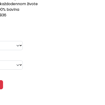
 každodennom živote
100% bavlna
936