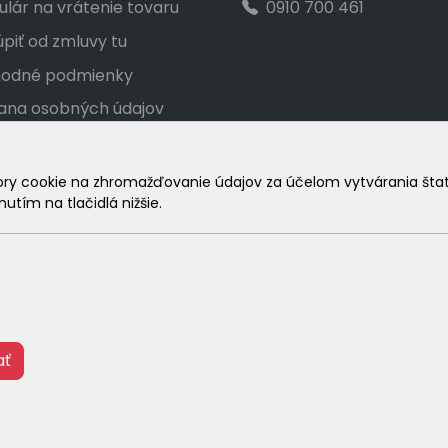
lár na vrátenie tovaru
0910 700 461
piť od zmluvy tu
odné podmienky
ana osobných údajov
akt
ka veľkostí
 cookie na zhromažďovanie údajov za účelom vytvárania štatist
utím na tlačidlá nižšie.
amačný poriadok
© 2026 Arrabella s.r.o., mayabella s.r.o., Všetky práva vyhradené
ať
Hosting:
- Web: