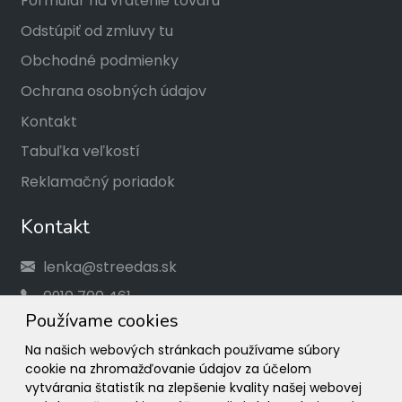
Formulár na vrátenie tovaru
Odstúpiť od zmluvy tu
Obchodné podmienky
Ochrana osobných údajov
Kontakt
Tabuľka veľkostí
Reklamačný poriadok
Kontakt
lenka@streedas.sk
0910 700 461
Používame cookies
Social
Na našich webových stránkach používame súbory
cookie na zhromažďovanie údajov za účelom
Facebook
vytvárania štatistík na zlepšenie kvality našej webovej