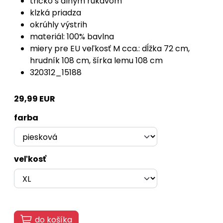
tričko s dlhým rukávom
klzká priadza
okrúhly výstrih
materiál: 100% bavlna
miery pre EU veľkosť M cca.: dĺžka 72 cm,
hrudník 108 cm, šírka lemu 108 cm
320312_15188
29,99 EUR
farba
veľkosť
do košíka