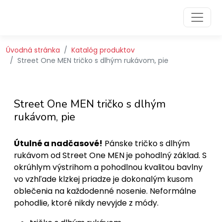
Preskočiť na obsah
Preskočiť na hlavné menu
Úvodná stránka
Katalóg produktov
Street One MEN tričko s dlhým rukávom, pie
Street One MEN tričko s dlhým
rukávom, pie
Útulné a nadčasové!
Pánske tričko s dlhým
rukávom od Street One MEN je pohodlný základ. S
okrúhlym výstrihom a pohodlnou kvalitou bavlny
vo vzhľade klzkej priadze je dokonalým kusom
oblečenia na každodenné nosenie. Neformálne
pohodlie, ktoré nikdy nevyjde z módy.