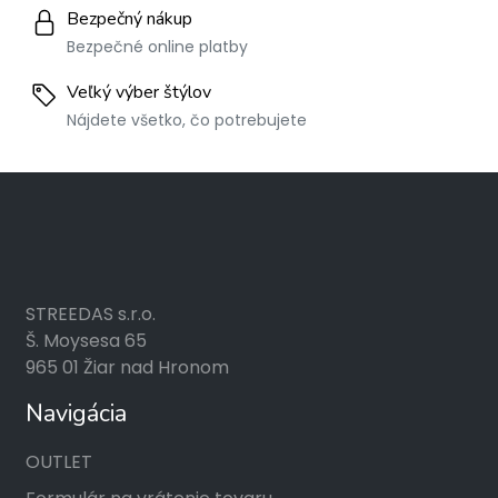
Bezpečný nákup
Bezpečné online platby
Veľký výber štýlov
Nájdete všetko, čo potrebujete
STREEDAS s.r.o.
Š. Moysesa 65
965 01 Žiar nad Hronom
Navigácia
OUTLET