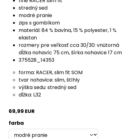
rifle RACER slim fit
stredný sed
modré pranie
zips s gombíkom
materiál: 84 % bavlna, 15 % polyester, 1 %
elastan
rozmery pre veľkosť cca 30/30: vnútorná
dĺžka nohavíc 75 cm, šírka nohavice 17 cm
375528_14353
forma: RACER, slim fit SOM
tvar nohavice: slim, štíhly
výška sedu: stredný sed
dĺžka: L32
69,99 EUR
farba