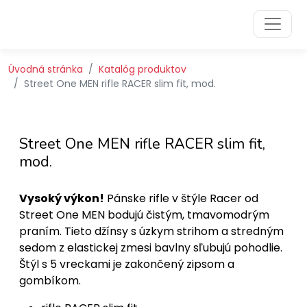
Preskočiť na obsah
Preskočiť na hlavné menu
Úvodná stránka
Katalóg produktov
Street One MEN rifle RACER slim fit, mod.
Street One MEN rifle RACER slim fit,
mod.
Vysoký výkon!
Pánske rifle v štýle Racer od
Street One MEN bodujú čistým, tmavomodrým
praním. Tieto džínsy s úzkym strihom a stredným
sedom z elastickej zmesi bavlny sľubujú pohodlie.
Štýl s 5 vreckami je zakončený zipsom a
gombíkom.