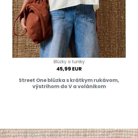
Blúzky a tuniky
45,99 EUR
Street One blúzka s krátkym rukávom,
výstrihom do V a volánikom