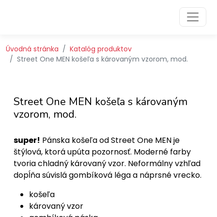
Preskočiť na obsah
Preskočiť na hlavné menu
Úvodná stránka
Katalóg produktov
Street One MEN košeľa s károvaným vzorom, mod.
Street One MEN košeľa s károvaným
vzorom, mod.
super!
Pánska košeľa od Street One MEN je
štýlová, ktorá upúta pozornosť. Moderné farby
tvoria chladný károvaný vzor. Neformálny vzhľad
dopĺňa súvislá gombíková léga a náprsné vrecko.
košeľa
károvaný vzor