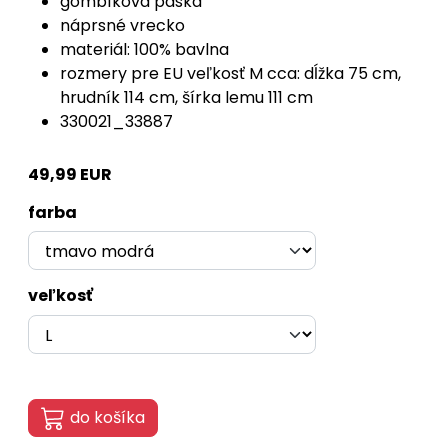
gombíková páska
náprsné vrecko
materiál: 100% bavlna
rozmery pre EU veľkosť M cca: dĺžka 75 cm,
hrudník 114 cm, šírka lemu 111 cm
330021_33887
49,99 EUR
farba
veľkosť
do košíka