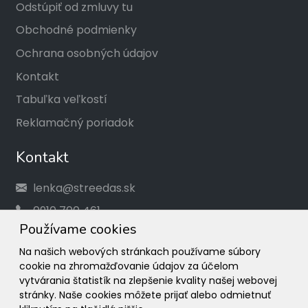
Odstúpiť od zmluvy tu
Obchodné podmienky
Ochrana osobných údajov
Kontakt
Tabuľka veľkostí
Reklamačný poriadok
Kontakt
lenka@streedas.sk
0910 700 461
Používame cookies
Social
Na našich webových stránkach používame súbory
cookie na zhromažďovanie údajov za účelom
Facebook
vytvárania štatistík na zlepšenie kvality našej webovej
stránky. Naše cookies môžete prijať alebo odmietnuť
Instagram