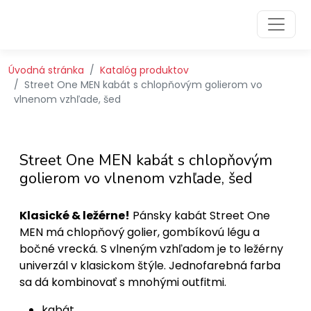
Preskočiť na obsah
Preskočiť na hlavné menu
Úvodná stránka
Katalóg produktov
Street One MEN kabát s chlopňovým golierom vo
vlnenom vzhľade, šed
Street One MEN kabát s chlopňovým
golierom vo vlnenom vzhľade, šed
Klasické & ležérne!
Pánsky kabát Street One
MEN má chlopňový golier, gombíkovú légu a
bočné vrecká. S vlneným vzhľadom je to ležérny
univerzál v klasickom štýle. Jednofarebná farba
sa dá kombinovať s mnohými outfitmi.
kabát