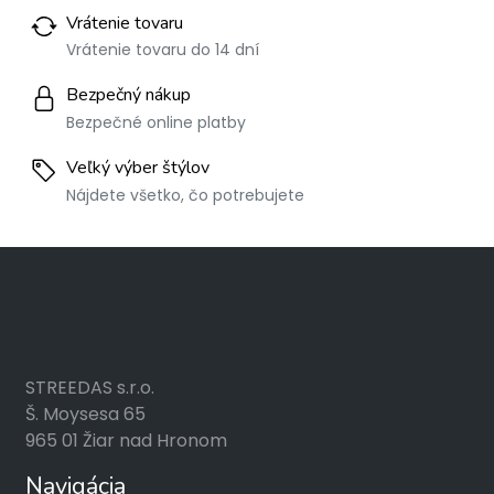
Vrátenie tovaru
Vrátenie tovaru do 14 dní
Bezpečný nákup
Bezpečné online platby
Veľký výber štýlov
Nájdete všetko, čo potrebujete
STREEDAS s.r.o.
Š. Moysesa 65
965 01 Žiar nad Hronom
Navigácia