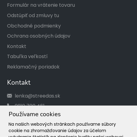
Formulár na vrátenie tovaru
Odstúpiť od zmluvy tu
Obchodné podmienky
Ochrana osobných údajov
Kontakt
Tabuľka veľkostí
Reklamačný poriadok
Kontakt
lenka@streedas.sk
0910 700 461
Používame cookies
Social
Na našich webových stránkach používame súbory
cookie na zhromažďovanie údajov za účelom
Facebook
vytvárania štatistík na zlepšenie kvality našej webovej