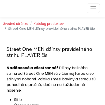
Preskočiť na obsah
Preskočiť na hlavné menu
Úvodná stránka
Katalóg produktov
Street One MEN džínsy pravidelného strihu PLAYER čie
Street One MEN džínsy pravidelného
strihu PLAYER čie
Nadčasové a všestranné!
Džínsy bežného
strihu od Street One MEN sú v čiernej farbe a so
štíhlymi nohami. Vďaka zmesi bavlny a streču sú
pohodlné a pružné, ideálne na každodenné
nosenie.
Rifle