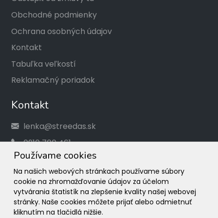
Obchodné podmienky
Ochrana osobných údajov
Kontakt
Tabuľka veľkostí
Reklamačný poriadok
Kontakt
lenka@streedas.sk
0910 700 461
Používame cookies
Social
Na našich webových stránkach používame súbory
cookie na zhromažďovanie údajov za účelom
Facebook
vytvárania štatistík na zlepšenie kvality našej webovej
stránky. Naše cookies môžete prijať alebo odmietnuť
Instagram
kliknutím na tlačidlá nižšie.