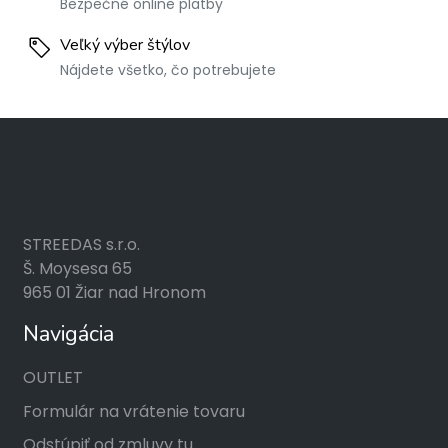
Bezpečné online platby
Veľký výber štýlov
Nájdete všetko, čo potrebujete
STREEDAS s.r.o.
Š. Moysesa 65
965 01 Žiar nad Hronom
Navigácia
OUTLET
Formulár na vrátenie tovaru
Odstúpiť od zmluvy tu