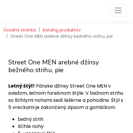
Preskočiť na obsah
Preskočiť na hlavné menu
Úvodná stránka
Katalóg produktov
Street One MEN arebné džínsy bežného strihu, pie
Street One MEN arebné džínsy
bežného strihu, pie
Letný štýl!
Pánske džínsy Street One MEN v
sviežom, letnom farebnom štýle. V bežnom strihu
so štíhlymi nohami sedí ležérne a pohodlne. Štýl s
5 vreckami je zakončený zipsom a gombíkom.
bežný strih
štíhle nohy