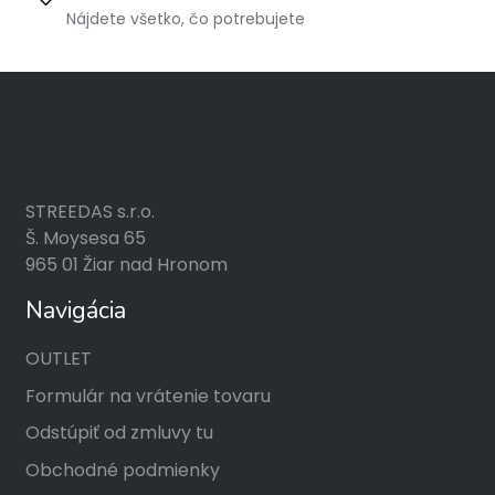
Nájdete všetko, čo potrebujete
STREEDAS s.r.o.
Š. Moysesa 65
965 01 Žiar nad Hronom
Navigácia
OUTLET
Formulár na vrátenie tovaru
Odstúpiť od zmluvy tu
Obchodné podmienky