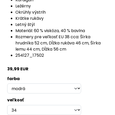
Ležérny
Okrúhly výstrih
Krátke rukávy
Letný štýl
Materiál: 60 % viskóza, 40 % bavlna
Rozmery pre veľkosť EU 38 cca: Šírka
hrudníka 52 cm, Dĺžka rukáva 46 cm, Šírka
lemu 44 cm, Dĺžka 56 cm
254127_17502
39,99 EUR
farba
veľkosť