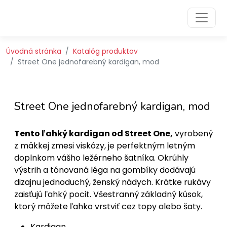
Preskočiť na obsah
Preskočiť na hlavné menu
Úvodná stránka
Katalóg produktov
Street One jednofarebný kardigan, mod
Street One jednofarebný kardigan, mod
Tento ľahký kardigan od Street One,
vyrobený
z mäkkej zmesi viskózy, je perfektným letným
doplnkom vášho ležérneho šatníka. Okrúhly
výstrih a tónovaná léga na gombíky dodávajú
dizajnu jednoduchý, ženský nádych. Krátke rukávy
zaisťujú ľahký pocit. Všestranný základný kúsok,
ktorý môžete ľahko vrstviť cez topy alebo šaty.
Kardigan