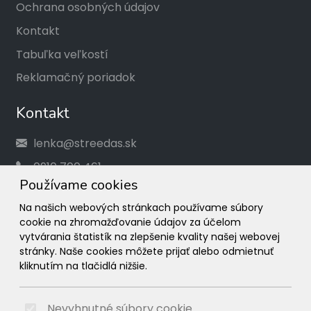
Ochrana osobných údajov
Kontakt
Tabuľka veľkostí
Reklamačný poriadok
Kontakt
lenka@streedas.sk
0910 700 461
Používame cookies
Social
Na našich webových stránkach používame súbory
cookie na zhromažďovanie údajov za účelom
Facebook
vytvárania štatistík na zlepšenie kvality našej webovej
stránky. Naše cookies môžete prijať alebo odmietnuť
Instagram
kliknutím na tlačidlá nižšie.
© 2026 Arrabella s.r.o., mayabella s.r.o., Všetky práva
vyhradené.
Nevyhnutné súbory cookie