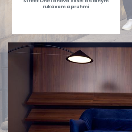
Street One ľanová košeľa s dlhým
rukávom a pruhmi