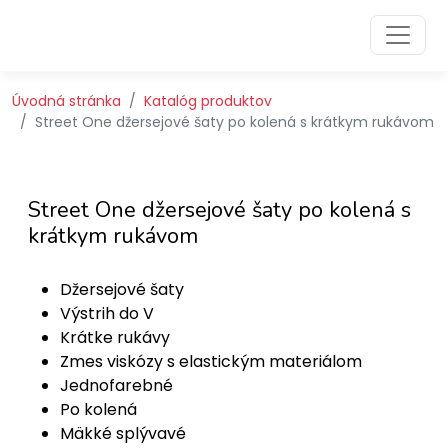
Preskočiť na obsah
Preskočiť na hlavné menu
Úvodná stránka
Katalóg produktov
Street One džersejové šaty po kolená s krátkym rukávom
Street One džersejové šaty po kolená s
krátkym rukávom
Džersejové šaty
Výstrih do V
Krátke rukávy
Zmes viskózy s elastickým materiálom
Jednofarebné
Po kolená
Mäkké splývavé