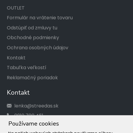
OUTLET
Formulár na vrátenie tovaru
Odstúpiť od zmluvy tu
Obchodné podmienky
Ochrana osobných údajov
Kontakt
Tabuľka veľkostí
Reklamačný poriadok
Kontakt
lenka@streedas.sk
0910 700 461
Používame cookies
Social