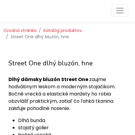
Preskočiť na obsah
Preskočiť na hlavné menu
Úvodná stránka
Katalóg produktov
Street One dlhý bluzón, hne
Street One dlhý bluzón, hne
Dlhý dámsky bluzón Street One
zaujme
hodvábnym leskom a moderným stojačikom.
Bočné vrecká a elastické manžety ho robia
obzvlášť praktickým, zatiaľ čo ľahká tkanina
zaisťuje pohodlné nosenie.
Dlhá bunda
stojatý golier
bočné vrecká