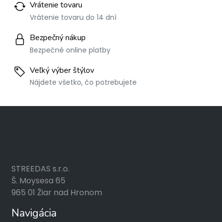
Vrátenie tovaru
Vrátenie tovaru do 14 dní
Bezpečný nákup
Bezpečné online platby
Veľký výber štýlov
Nájdete všetko, čo potrebujete
STREEDAS s.r.o.
Š. Moysesa 65
965 01 Žiar nad Hronom
Navigácia