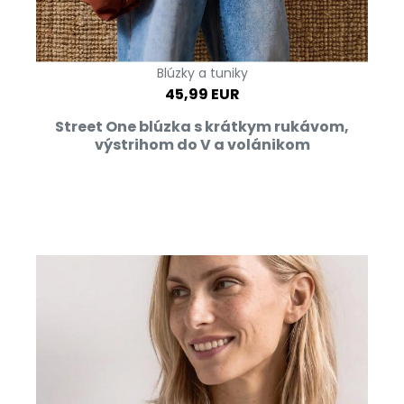
Blúzky a tuniky
45,99 EUR
Street One blúzka s krátkym rukávom,
výstrihom do V a volánikom