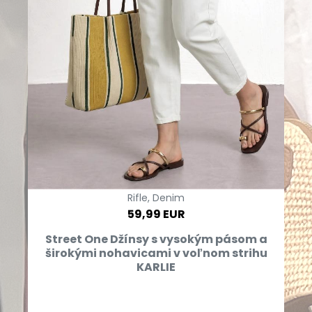
Rifle, Denim
59,99 EUR
Street One Džínsy s vysokým pásom a
širokými nohavicami v voľnom strihu
KARLIE