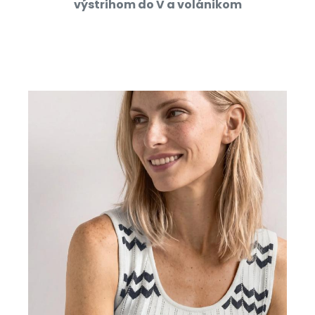
výstrihom do V a volánikom