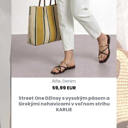
Rifle, Denim
59,99 EUR
Street One Džínsy s vysokým pásom a
širokými nohavicami v voľnom strihu
KARLIE