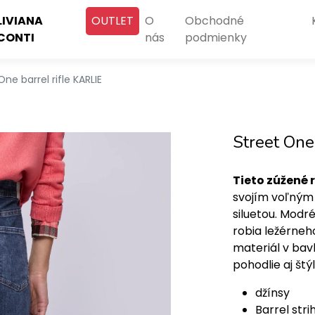
LIVIANA
OUTLET
O
Obchodné
CONTI
nás
podmienky
One barrel rifle KARLIE
Street One
Tieto zúžené r
svojím voľným
siluetou. Modré
robia ležérneh
materiál v bav
pohodlie aj štýl
džínsy
Barrel stri