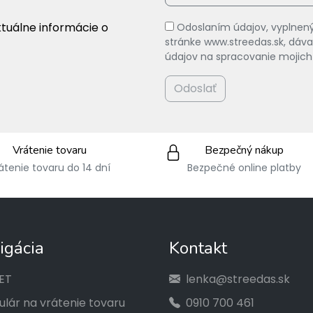
ktuálne informácie o
Odoslaním údajov, vyplnený
stránke www.streedas.sk, dá
údajov na spracovanie mojich
Odoslať
Vrátenie tovaru
Bezpečný nákup
átenie tovaru do 14 dní
Bezpečné online platby
igácia
Kontakt
ET
lenka@streedas.sk
lár na vrátenie tovaru
0910 700 461