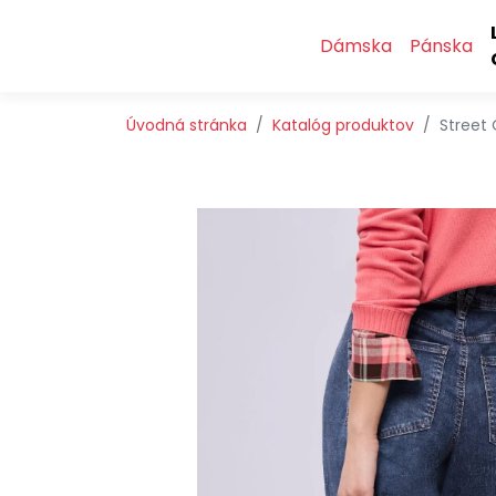
Preskočiť na obsah
Preskočiť na hlavné menu
Dámska
Pánska
Úvodná stránka
Katalóg produktov
Street 