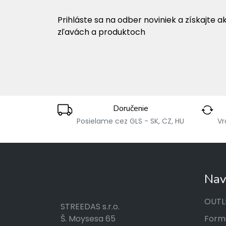
Prihláste sa na odber noviniek a získajte a
zľavách a produktoch
Doručenie
Posielame cez GLS - SK, CZ, HU
Vr
Nav
OUTL
STREEDAS s.r.o.
Formu
Š. Moysesa 65