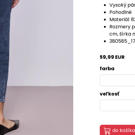
Vysoký pá
Pohodlné
Materiál: 
Rozmery pr
cm, šírka 
380585_17
59,99 EUR
farba
veľkosť
do košíka