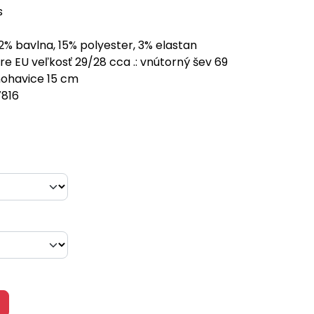
s
82% bavlna, 15% polyester, 3% elastan
e EU veľkosť 29/28 cca .: vnútorný šev 69
nohavice 15 cm
816