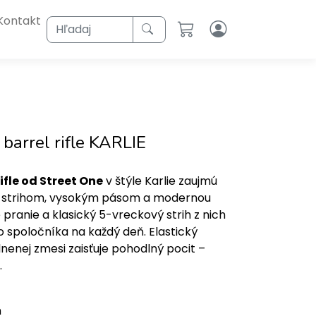
Kontakt
Hľadaj
 barrel rifle KARLIE
ifle od Street One
v štýle Karlie zaujmú
 strihom, vysokým pásom a modernou
 pranie a klasický 5-vreckový strih z nich
o spoločníka na každý deň. Elastický
lnenej zmesi zaisťuje pohodlný pocit –
.
h