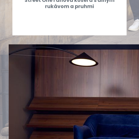
Street One ľanová košeľa s dlhým
rukávom a pruhmi