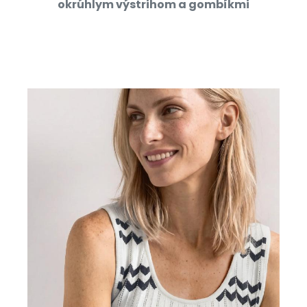
okrúhlym výstrihom a gombíkmi