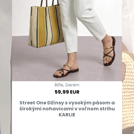
Rifle, Denim
59,99 EUR
Street One Džínsy s vysokým pásom a
širokými nohavicami v voľnom strihu
KARLIE