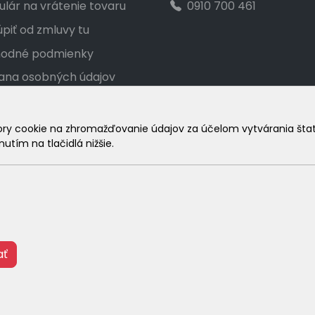
lár na vrátenie tovaru
0910 700 461
piť od zmluvy tu
odné podmienky
ana osobných údajov
akt
ka veľkostí
 cookie na zhromažďovanie údajov za účelom vytvárania štatist
utím na tlačidlá nižšie.
amačný poriadok
© 2026 Arrabella s.r.o., mayabella s.r.o., Všetky práva vyhradené
ať
Hosting:
- Web: