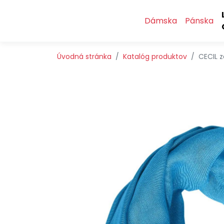
Preskočiť na obsah
Preskočiť na hlavné menu
Dámska
Pánska
Úvodná stránka
Katalóg produktov
CECIL 