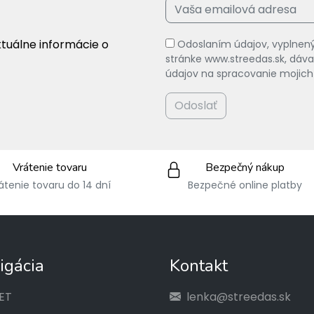
ktuálne informácie o
Odoslaním údajov, vyplnený
stránke www.streedas.sk, dá
údajov na spracovanie mojich
Odoslať
Vrátenie tovaru
Bezpečný nákup
átenie tovaru do 14 dní
Bezpečné online platby
igácia
Kontakt
ET
lenka@streedas.sk