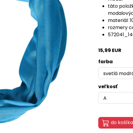
táto polož
modalových
materiál: 
rozmery cc
572041_14
15,99 EUR
farba
veľkosť
do košíka