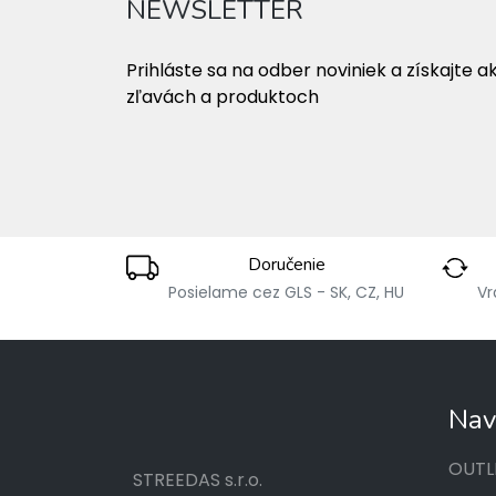
NEWSLETTER
Prihláste sa na odber noviniek a získajte a
zľavách a produktoch
Doručenie
Posielame cez GLS - SK, CZ, HU
Vr
Nav
OUTL
STREEDAS s.r.o.