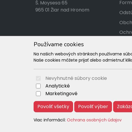
Formu
Š. Moysesa 65
965 01 Žiar nad Hronom
Odstú
Obch
Ochr
Kont
Používame cookies
Tabuľ
Na našich webových stránkach používame súbory
Naše cookies môžete prijať alebo odmietnuť klikn
Rekl
Nevyhnutné súbory cookie
Analytické
Marketingové
Povoliť všetky
Povoliť výber
Zakáz
Viac informácií:
Ochrana osobných údajov