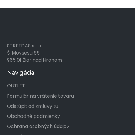
STREEDAS s.r.o.
Š. Moysesa 65
965 01 Žiar nad Hronom
Navigácia
OUTLET
Formulár na vrátenie tovaru
Odstúpiť od zmluvy tu
Obchodné podmienky
Ochrana osobných údajov