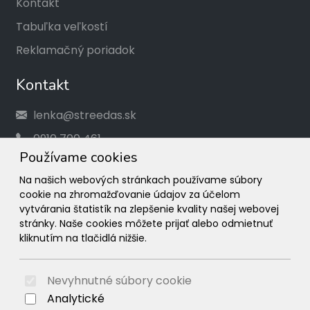
Kontakt
Tabuľka veľkostí
Reklamačný poriadok
Kontakt
lenka@streedas.sk
0910 700 461
Používame cookies
Social
Na našich webových stránkach používame súbory
cookie na zhromažďovanie údajov za účelom
Facebook
vytvárania štatistík na zlepšenie kvality našej webovej
stránky. Naše cookies môžete prijať alebo odmietnuť
Instagram
kliknutím na tlačidlá nižšie.
© 2026 Arrabella s.r.o., mayabella s.r.o., Všetky práva
vyhradené.
Nevyhnutné súbory cookie
Analytické