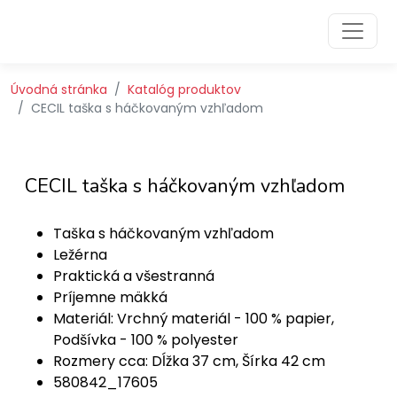
Preskočiť na obsah
Preskočiť na hlavné menu
Úvodná stránka
Katalóg produktov
CECIL taška s háčkovaným vzhľadom
CECIL taška s háčkovaným vzhľadom
Taška s háčkovaným vzhľadom
Ležérna
Praktická a všestranná
Príjemne mäkká
Materiál: Vrchný materiál - 100 % papier,
Podšívka - 100 % polyester
Rozmery cca: Dĺžka 37 cm, Šírka 42 cm
580842_17605