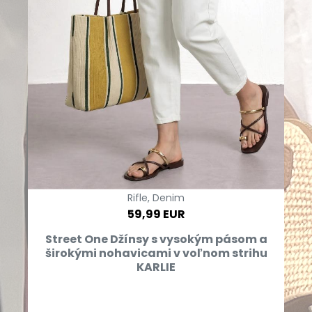
Rifle, Denim
59,99 EUR
Street One Džínsy s vysokým pásom a
širokými nohavicami v voľnom strihu
KARLIE