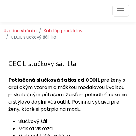
Preskočiť na obsah
Preskočiť na hlavné menu
Úvodná stránka
Katalóg produktov
CECIL slučkový šál, lila
CECIL slučkový šál, lila
Potlačená slučková šatka od CECIL
pre ženy s
grafickým vzorom a mäkkou modalovou kvalitou
je skutočným pútačom. Zaisťuje pohodlné nosenie
a štýlovo doplní váš outfit. Povinná výbava pre
ženy, ktoré si potrpia na módu.
Slučkový šál
Mäkká viskóza
Materiál: 100% viskóza