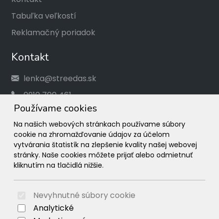
Tabuľka veľkostí
Reklamačný poriadok
Kontakt
lenka@streedas.sk
0910 700 461
Používame cookies
Social
Na našich webových stránkach používame súbory
cookie na zhromažďovanie údajov za účelom
Facebook
vytvárania štatistík na zlepšenie kvality našej webovej
stránky. Naše cookies môžete prijať alebo odmietnuť
Instagram
kliknutím na tlačidlá nižšie.
© 2026 Arrabella s.r.o., mayabella s.r.o., Všetky práva
vyhradené.
Nevyhnutné súbory cookie
Analytické