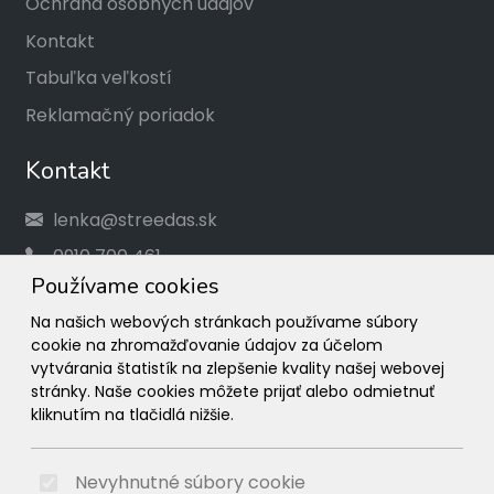
Ochrana osobných údajov
Kontakt
Tabuľka veľkostí
Reklamačný poriadok
Kontakt
lenka@streedas.sk
0910 700 461
Používame cookies
Social
Na našich webových stránkach používame súbory
cookie na zhromažďovanie údajov za účelom
Facebook
vytvárania štatistík na zlepšenie kvality našej webovej
stránky. Naše cookies môžete prijať alebo odmietnuť
Instagram
kliknutím na tlačidlá nižšie.
© 2026 Arrabella s.r.o., mayabella s.r.o., Všetky práva
vyhradené.
Nevyhnutné súbory cookie