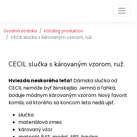
Preskočiť na obsah
Preskočiť na hlavné menu
Úvodná stránka
Katalóg produktov
CECIL slučka s károvaným vzorom, ruž.
CECIL slučka s károvaným vzorom, ruž.
Hviezda neskorého leta!
Dámska slučka od
CECIL nemôže byť ženskejšia. Jemná a ľahká,
boduje módnym károvaným vzorom. Nový favorit
kombi, od ktorého sa koncom leta nedá ujsť.
slučka
materiálová zmes
károvaný vzor
materiál: 54% modal, 46% bavlna