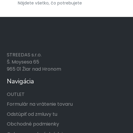
Nájdete všetko, čo potrebujete
STREEDAS s.r.o.
Š. Moysesa 65
965 01 Žiar nad Hronom
Navigácia
OUTLET
Formulár na vrátenie tovaru
Odstúpiť od zmluvy tu
Obchodné podmienky