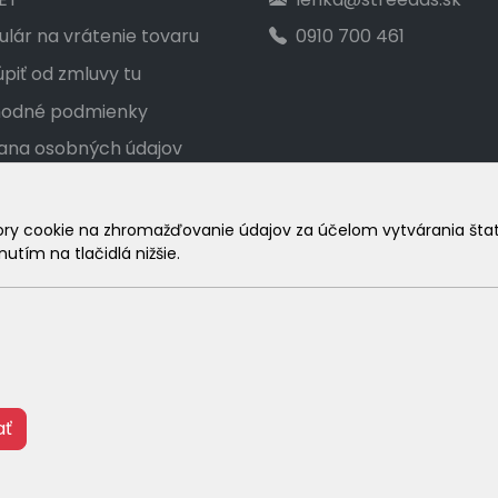
lár na vrátenie tovaru
0910 700 461
piť od zmluvy tu
odné podmienky
ana osobných údajov
akt
ka veľkostí
 cookie na zhromažďovanie údajov za účelom vytvárania štatist
utím na tlačidlá nižšie.
amačný poriadok
© 2026 Arrabella s.r.o., mayabella s.r.o., Všetky práva vyhradené
ať
Hosting:
- Web: