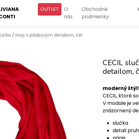
LIVIANA
OUTLET
O
Obchodné
CONTI
nás
podmienky
lučka / loop s pásikovým detailom, čer
CECIL sluč
detailom, 
moderný štýl
CECIL, ktoré 
V modale je ve
znázornený det
slučka
detail pru
nápis