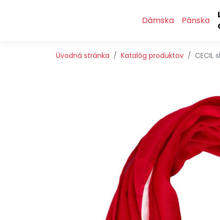
Preskočiť na obsah
Preskočiť na hlavné menu
Dámska
Pánska
Úvodná stránka
Katalóg produktov
CECIL s