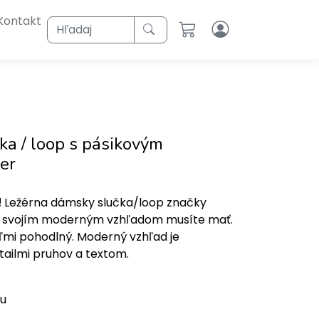
Kontakt
Hľadaj
ka / loop s pásikovým
čer
!
Ležérna dámsky slučka/loop značky
so svojím moderným vzhľadom musíte mať.
ľmi pohodlný. Moderný vzhľad je
ailmi pruhov a textom.
hu