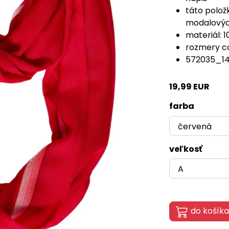
táto polož
modalových
materiál: 
rozmery cc
572035_1
19,99 EUR
farba
veľkosť
do košíka