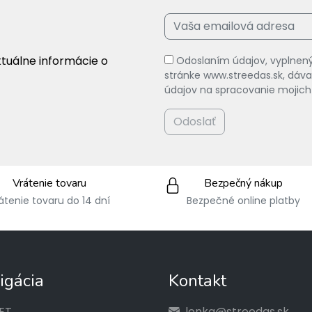
ktuálne informácie o
Odoslaním údajov, vyplnený
stránke www.streedas.sk, dá
údajov na spracovanie mojich
Odoslať
Vrátenie tovaru
Bezpečný nákup
átenie tovaru do 14 dní
Bezpečné online platby
igácia
Kontakt
ET
lenka@streedas.sk