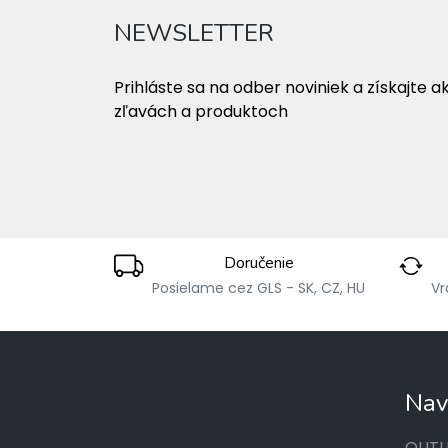
NEWSLETTER
Prihláste sa na odber noviniek a získajte a
zľavách a produktoch
Doručenie
Posielame cez GLS - SK, CZ, HU
Vr
Nav
OUTL