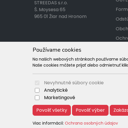
STREEDAS s.r.o.
Formu
Š. Moysesa 65
965 01 Žiar nad Hronom
Odstú
Obch
Ochr
Kont
Používame cookies
Tabuľ
Na našich webových stránkach používame súbory
Naše cookies môžete prijať alebo odmietnuť klikn
Rekl
Nevyhnutné súbory cookie
Analytické
Marketingové
Povoliť všetky
Povoliť výber
Zakáz
Viac informácií:
Ochrana osobných údajov