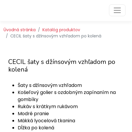
Preskočiť na obsah
Preskočiť na hlavné menu
Úvodná stránka
Katalóg produktov
CECIL šaty s džínsovým vzhľadom po kolená
CECIL šaty s džínsovým vzhľadom po
kolená
Šaty s džínsovým vzhľadom
Košeľový golier s ozdobným zapínaním na
gombíky
Rukáv s krátkym rukávom
Modré pranie
Mäkká lyocelová tkanina
Dĺžka po kolená