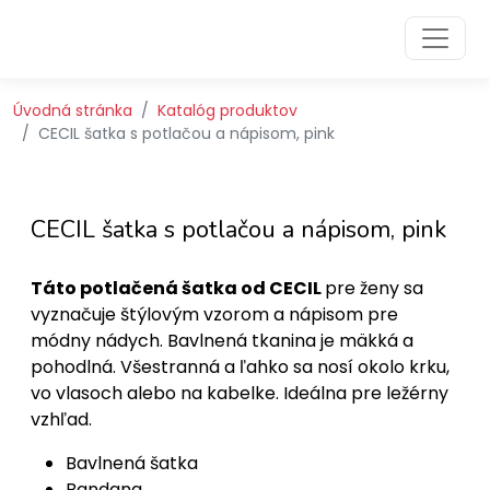
Preskočiť na obsah
Preskočiť na hlavné menu
Úvodná stránka
Katalóg produktov
CECIL šatka s potlačou a nápisom, pink
CECIL šatka s potlačou a nápisom, pink
Táto potlačená šatka od CECIL
pre ženy sa
vyznačuje štýlovým vzorom a nápisom pre
módny nádych. Bavlnená tkanina je mäkká a
pohodlná. Všestranná a ľahko sa nosí okolo krku,
vo vlasoch alebo na kabelke. Ideálna pre ležérny
vzhľad.
Bavlnená šatka
Bandana