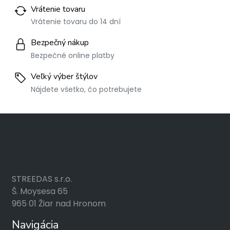
Vrátenie tovaru
Vrátenie tovaru do 14 dní
Bezpečný nákup
Bezpečné online platby
Veľký výber štýlov
Nájdete všetko, čo potrebujete
STREEDAS s.r.o.
Š. Moysesa 65
965 01 Žiar nad Hronom
Navigácia